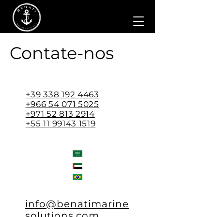
Contate-nos
+39 338 192 4463
+966 54 071 5025
+971 52 813 2914
+55 11 99143 1519
info@benatimarine
solutions.com