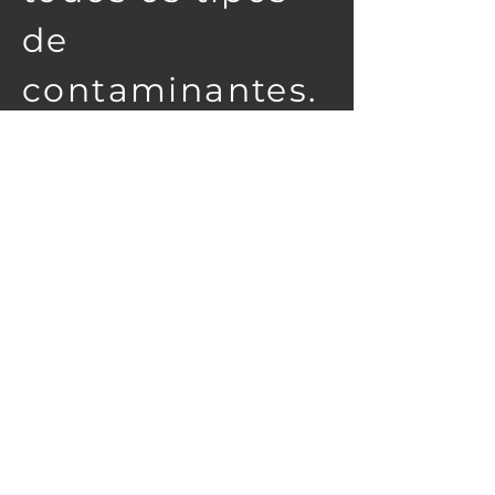
de
contaminantes.
Quando
necessário,
também
utilizamos
produtos
químicos
especializados
para lidar com