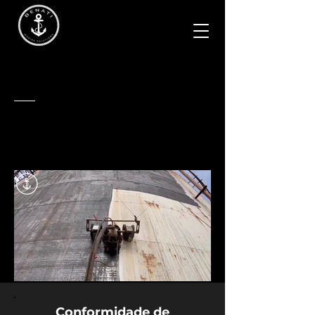
Tanques de Óleo
Lavagem
Remoção de Tinta
Preparação para Pintura
Conformidade de